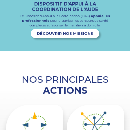
LE DAC FAIT LE LIEN POUR TROUVER
PROFESSIONNELS, PARTENAIRES,
DISPOSITIF D’APPUI À LA
ESPACE PROFESSIONNEL
ACTEURS DE SANTÉ : RESTONS
LES BONS PROFESSIONNELS
COORDINATION DE L'AUDE
Retrouvez l'ensemble des
outils et documents
réservés
CONNECTÉS !
aux professionnels
Le DAC, c’est un
Le Dispositif d’Appui à la Coordination (DAC)
service d’aide gratuit
pour organiser les
appuie les
professionnels
parcours de santé jugés complexes.
pour organiser les parcours de santé
Actualités du territoire, nouveautés, outils, ressources…
S'INSCRIRE À L'ESPACE PRO
complexes et favoriser le maintien à domicile.
Restez informés
en vous abonnant dès maintenant à
NOUS SOLLICITER
notre
Newsletter
!
DÉCOUVRIR NOS MISSIONS
JE M'ABONNE
NOS PRINCIPALES
ACTIONS