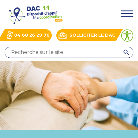
Aller
Panneau de gestion des cookies
au
.
contenu
principal
04 68 26 29 76
SOLLICITER LE DAC
QUI
SOMMES-
NOUS
?
NOS
ACTIONS
ACTUALITÉS
BOÎTE
À
OUTILS