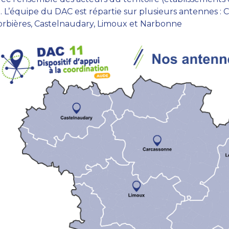
. L’équipe du DAC est répartie sur plusieurs antennes : C
orbières, Castelnaudary, Limoux et Narbonne