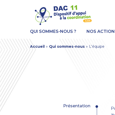
Aller
Panneau de gestion des cookies
au
contenu
principal
QUI SOMMES-NOUS ?
NOS ACTION
You
Accueil
»
Qui sommes-nous
»
L'équipe
are
here
Navigation
Présentation
Po
principale
av