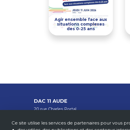
Agir ensemble face aux
situations complexes
des 0-25 ans
Pagination
DAC 11 AUDE
20 rue Charles Portal
11 000 CARCASSONNE
Ce site utilise les services de partenaires pour vous pr
contact@dac11.fr
des vidéos, des publications et des contenus interac