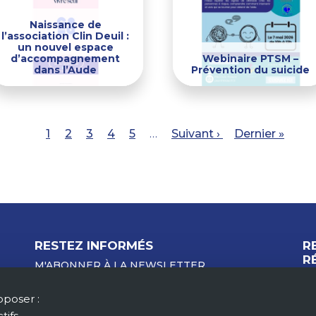
Naissance de
l’association Clin Deuil :
un nouvel espace
d’accompagnement
Webinaire PTSM –
dans l’Aude
Prévention du suicide
Page
1
Page
2
Page
3
Page
4
Page
5
…
Page
Suivant ›
Dernière
Dernier »
courante
suivante
page
RESTEZ INFORMÉS
R
R
M'ABONNER À LA NEWSLETTER
MON COMPTE
F.A.Q.
oposer :
tifs