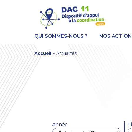
Aller
Panneau de gestion des cookies
au
contenu
principal
QUI SOMMES-NOUS ?
NOS ACTION
You
Accueil
»
Actualités
are
here
Année
T