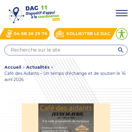
Aller
Panneau de gestion des cookies
au
.
contenu
principal
04 68 26 29 76
SOLLICITER LE DAC
QUI
SOMMES-
NOUS
You
Accueil
»
Actualités
»
?
Café des Aidants – Un temps d’échange et de soutien le 16
NOS
are
avril 2026
ACTIONS
here
ACTUALITÉS
BOÎTE
À
OUTILS