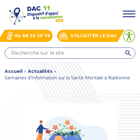
Aller
Panneau de gestion des cookies
au
.
contenu
principal
04 68 26 29 76
SOLLICITER LE DAC
QUI
SOMMES-
NOUS
You
Accueil
»
Actualités
»
?
Semaines d'Information sur la Santé Mentale à Narbonne
NOS
are
ACTIONS
here
ACTUALITÉS
BOÎTE
À
OUTILS